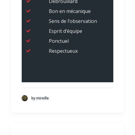
Débrouillard
Bon en mécanique
Sens de l’observation
Esprit d’équipe
Ponctuel
Respectueux
by mireille