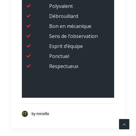
Polyvalent
Débrouillard
Bon en mécanique
Sens de l’observation
Esprit d’équipe
Ponctuel
Respectueux
by mireille